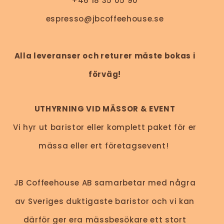
+46 18 35 05 90
espresso@jbcoffeehouse.se
Alla leveranser och returer måste bokas i
förväg!
UTHYRNING VID MÄSSOR & EVENT
Vi hyr ut baristor eller komplett paket för er
mässa eller ert företagsevent!
JB Coffeehouse AB samarbetar med några
av Sveriges duktigaste baristor och vi kan
därför ger era mässbesökare ett stort