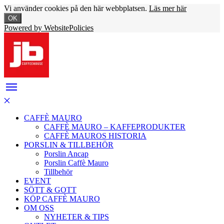
Vi använder cookies på den här webbplatsen.
Läs mer här
OK
Powered by WebsitePolicies
CAFFÈ MAURO
CAFFÈ MAURO – KAFFEPRODUKTER
CAFFÈ MAUROS HISTORIA
PORSLIN & TILLBEHÖR
Porslin Ancap
Porslin Caffè Mauro
Tillbehör
EVENT
SÖTT & GOTT
KÖP CAFFÈ MAURO
OM OSS
NYHETER & TIPS