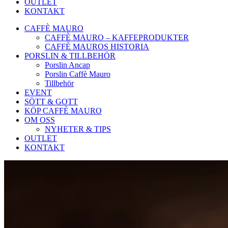
OUTLET
KONTAKT
CAFFÈ MAURO
CAFFÈ MAURO – KAFFEPRODUKTER
CAFFÈ MAUROS HISTORIA
PORSLIN & TILLBEHÖR
Porslin Ancap
Porslin Caffè Mauro
Tillbehör
EVENT
SÖTT & GOTT
KÖP CAFFÈ MAURO
OM OSS
NYHETER & TIPS
OUTLET
KONTAKT